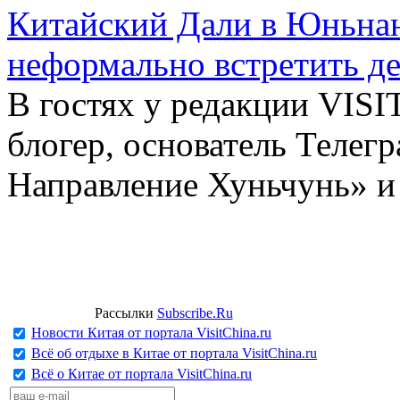
Китайский Дали в Юньнань
неформально встретить д
В гостях у редакции VIS
блогер, основатель Телег
Направление Хуньчунь» и
Рассылки
Subscribe.Ru
Новости Китая от портала VisitChina.ru
Всё об отдыхе в Китае от портала VisitChina.ru
Всё о Китае от портала VisitChina.ru