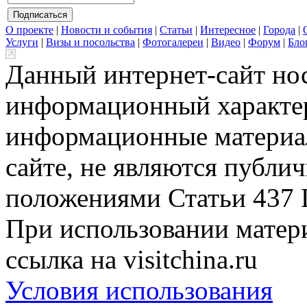
О проекте
|
Новости и события
|
Статьи
|
Интересное
|
Города
|
Услуги
|
Визы и посольства
|
Фотогалереи
|
Видео
|
Форум
|
Бло
Данный интернет-сайт но
информационный характер
информационные материа
сайте, не являются публи
положениями Статьи 437 
При использовании матери
ссылка на visitchina.ru
Условия использования