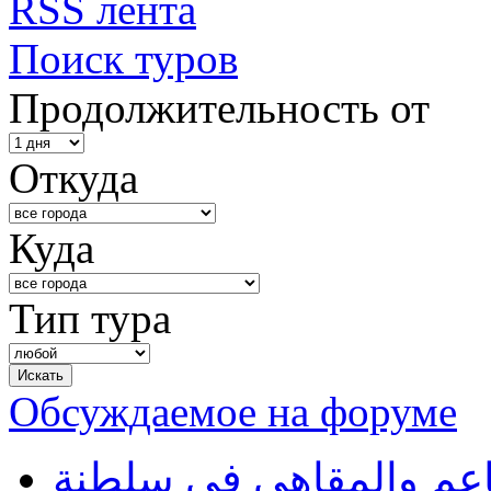
RSS лента
Поиск туров
Продолжительность от
Откуда
Куда
Тип тура
Обсуждаемое на форуме
طاعم والمقاهي في سلطنة