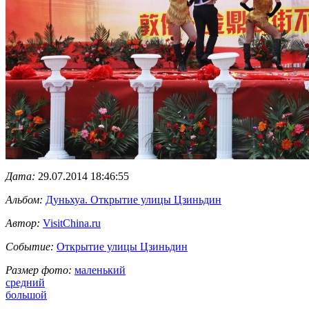
Дата:
29.07.2014 18:46:55
Альбом:
Дуньхуа. Открытие улицы Цзиньдин
Автор:
VisitChina.ru
Событие:
Открытие улицы Цзиньдин
Размер фото:
маленький
средний
большой