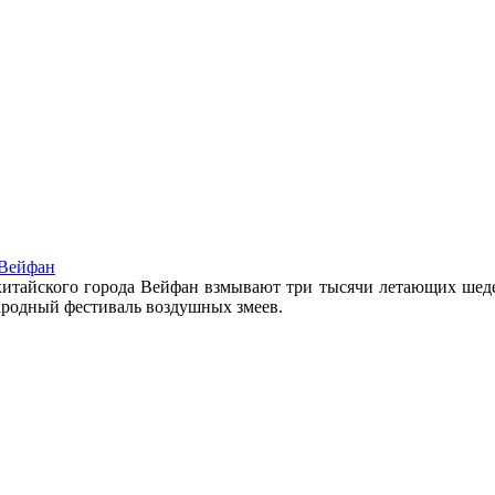
 Вейфан
 китайского города Вейфан взмывают три тысячи летающих шедев
народный фестиваль воздушных змеев.