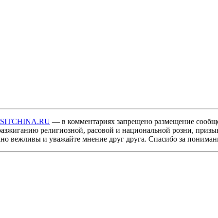
ISITCHINA.RU
— в комментариях запрещено размещение сообщ
разжиганию религиозной, расовой и национальной розни, призы
мно вежливы и уважайте мнение друг друга. Спасибо за пониман