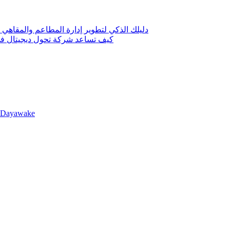
دليلك الذكي لتطوير إدارة المطاعم والمقاهي 
كيف تساعد شركة تحول ديجيتال في 
llDayawake