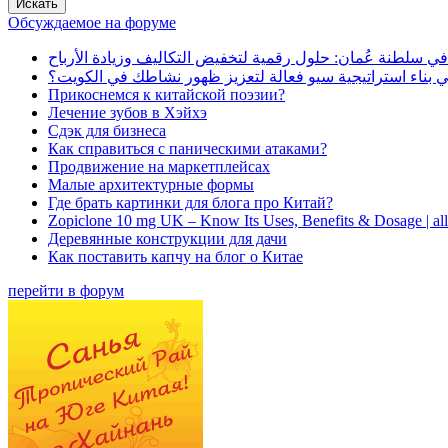
Обсуждаемое на форуме
في سلطنة عُمان: حلول رقمية لتخفيض التكاليف وزيادة الأرباح
بناء استراتيجية سيو فعالة لتعزيز ظهور نشاطك في الكويت؟
Прикоснемся к китайской поэзии?
Лечение зубов в Хэйхэ
Сдэк для бизнеса
Как справиться с паническими атаками?
Продвижение на маркетплейсах
Малые архитектурные формы
Где брать картинки для блога про Китай?
Zopiclone 10 mg UK – Know Its Uses, Benefits & Dosage | a
Деревянные конструкции для дачи
Как поставить капчу на блог о Китае
перейти в форум