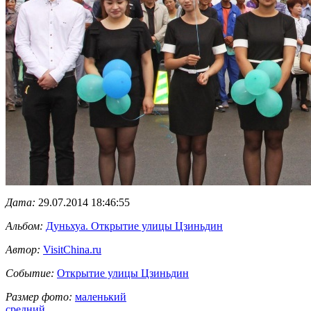
Дата:
29.07.2014 18:46:55
Альбом:
Дуньхуа. Открытие улицы Цзиньдин
Автор:
VisitChina.ru
Событие:
Открытие улицы Цзиньдин
Размер фото:
маленький
средний