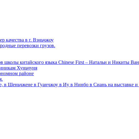
р качества в г. Вэньчжоу
родные перевозки грузов.
в школы китайского языка Chinese First – Натальи и Никиты Ван
линикам Хуньчуня
ономном районе
я.
е, в Шеньчжене в Гуанчжоу в Иу в Нинбо в Сиань на выставке и 