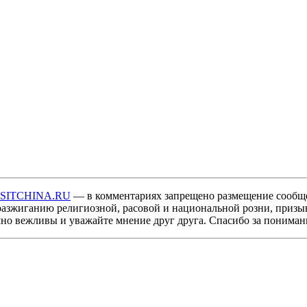
ISITCHINA.RU
— в комментариях запрещено размещение сообщ
разжиганию религиозной, расовой и национальной розни, призы
мно вежливы и уважайте мнение друг друга. Спасибо за пониман