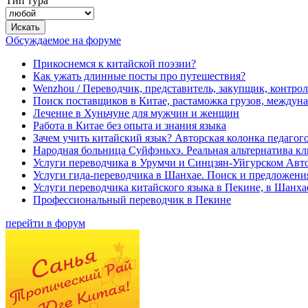
Тип тура
Обсуждаемое на форуме
Прикоснемся к китайской поэзии?
Как ужать длинные посты про путешествия?
Wenzhou / Переводчик, представитель, закупщик, контроле
Поиск поставщиков в Китае, растаможка грузов, междуна
Лечение в Хуньчуне для мужчин и женщин
Работа в Китае без опыта и знания языка
Зачем учить китайский язык? Авторская колонка педагого
Народная больница Суйфэньхэ. Реальная альтернатива к
Услуги переводчика в Урумчи и Синцзян-Уйгурском Авт
Услуги гида-переводчика в Шанхае. Поиск и предложени
Услуги переводчика китайского языка в Пекине, в Шанха
Профессиональный переводчик в Пекине
перейти в форум