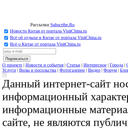
Рассылки
Subscribe.Ru
Новости Китая от портала VisitChina.ru
Всё об отдыхе в Китае от портала VisitChina.ru
Всё о Китае от портала VisitChina.ru
О проекте
|
Новости и события
|
Статьи
|
Интересное
|
Города
|
Услуги
|
Визы и посольства
|
Фотогалереи
|
Видео
|
Форум
|
Бло
Данный интернет-сайт но
информационный характер
информационные материа
сайте, не являются публи