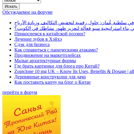
Обсуждаемое на форуме
في سلطنة عُمان: حلول رقمية لتخفيض التكاليف وزيادة الأرباح
بناء استراتيجية سيو فعالة لتعزيز ظهور نشاطك في الكويت؟
Прикоснемся к китайской поэзии?
Лечение зубов в Хэйхэ
Сдэк для бизнеса
Как справиться с паническими атаками?
Продвижение на маркетплейсах
Малые архитектурные формы
Где брать картинки для блога про Китай?
Zopiclone 10 mg UK – Know Its Uses, Benefits & Dosage | a
Деревянные конструкции для дачи
Как поставить капчу на блог о Китае
перейти в форум