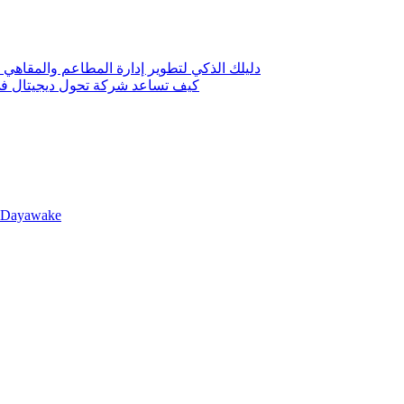
دليلك الذكي لتطوير إدارة المطاعم والمقاهي 
كيف تساعد شركة تحول ديجيتال في 
llDayawake