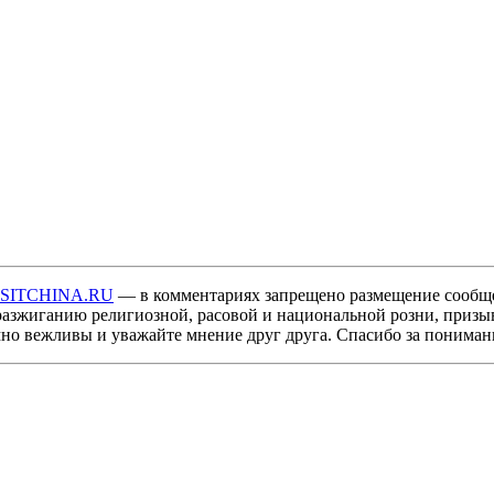
ISITCHINA.RU
— в комментариях запрещено размещение сообщ
разжиганию религиозной, расовой и национальной розни, призы
мно вежливы и уважайте мнение друг друга. Спасибо за пониман