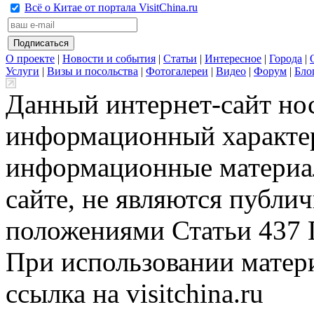
Всё о Китае от портала VisitChina.ru
О проекте
|
Новости и события
|
Статьи
|
Интересное
|
Города
|
Услуги
|
Визы и посольства
|
Фотогалереи
|
Видео
|
Форум
|
Бло
Данный интернет-сайт но
информационный характер
информационные материа
сайте, не являются публи
положениями Статьи 437 
При использовании матери
ссылка на visitchina.ru