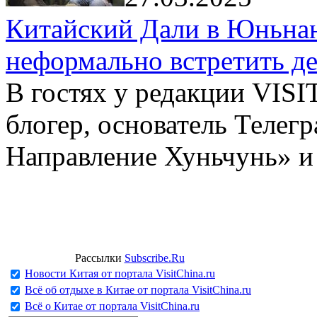
Китайский Дали в Юньнань
неформально встретить д
В гостях у редакции VIS
блогер, основатель Телег
Направление Хуньчунь» и
Рассылки
Subscribe.Ru
Новости Китая от портала VisitChina.ru
Всё об отдыхе в Китае от портала VisitChina.ru
Всё о Китае от портала VisitChina.ru