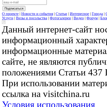
О проекте
|
Новости и события
|
Статьи
|
Интересное
|
Города
|
Услуги
|
Визы и посольства
|
Фотогалереи
|
Видео
|
Форум
|
Бло
Данный интернет-сайт но
информационный характер
информационные материа
сайте, не являются публи
положениями Статьи 437 
При использовании матери
ссылка на visitchina.ru
Условия использования