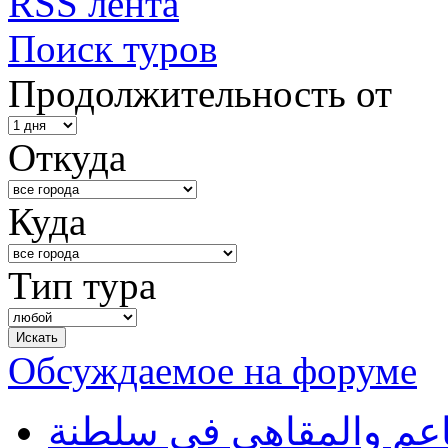
RSS лента
Поиск туров
Продолжительность от
Откуда
Куда
Тип тура
Обсуждаемое на форуме
طاعم والمقاهي في سلطنة