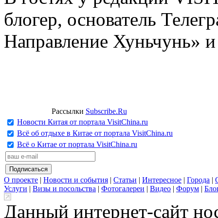
блогер, основатель Телег
Направление Хуньчунь» и
Рассылки
Subscribe.Ru
Новости Китая от портала VisitChina.ru
Всё об отдыхе в Китае от портала VisitChina.ru
Всё о Китае от портала VisitChina.ru
О проекте
|
Новости и события
|
Статьи
|
Интересное
|
Города
|
Услуги
|
Визы и посольства
|
Фотогалереи
|
Видео
|
Форум
|
Бло
Данный интернет-сайт но