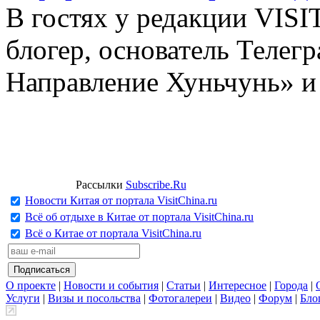
В гостях у редакции VIS
блогер, основатель Телег
Направление Хуньчунь» и
Рассылки
Subscribe.Ru
Новости Китая от портала VisitChina.ru
Всё об отдыхе в Китае от портала VisitChina.ru
Всё о Китае от портала VisitChina.ru
О проекте
|
Новости и события
|
Статьи
|
Интересное
|
Города
|
Услуги
|
Визы и посольства
|
Фотогалереи
|
Видео
|
Форум
|
Бло