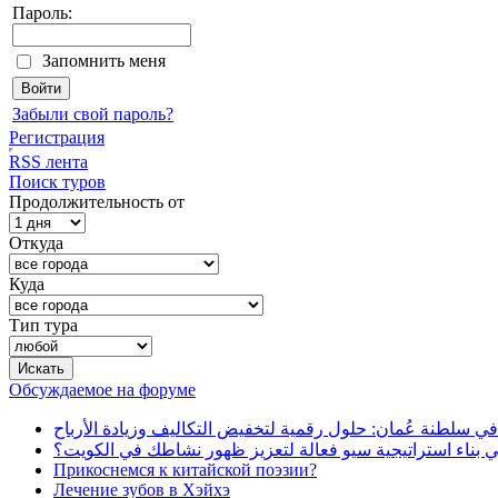
Пароль:
Запомнить меня
Забыли свой пароль?
Регистрация
RSS лента
Поиск туров
Продолжительность от
Откуда
Куда
Тип тура
Обсуждаемое на форуме
في سلطنة عُمان: حلول رقمية لتخفيض التكاليف وزيادة الأرباح
بناء استراتيجية سيو فعالة لتعزيز ظهور نشاطك في الكويت؟
Прикоснемся к китайской поэзии?
Лечение зубов в Хэйхэ