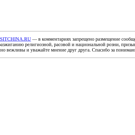
ISITCHINA.RU
— в комментариях запрещено размещение сообщ
разжиганию религиозной, расовой и национальной розни, призы
мно вежливы и уважайте мнение друг друга. Спасибо за пониман