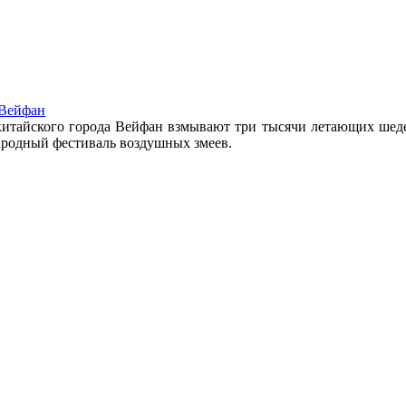
 Вейфан
 китайского города Вейфан взмывают три тысячи летающих шедев
народный фестиваль воздушных змеев.