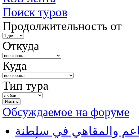
Поиск туров
Продолжительность от
Откуда
Куда
Тип тура
Обсуждаемое на форуме
طاعم والمقاهي في سلطنة