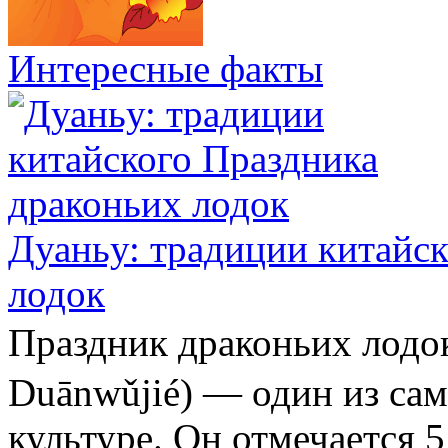
Интересные факты
Дуаньу: традиции китайс
лодок
Праздник драконьих ло
Duānwǔjié) — один из са
культуре. Он отмечается 