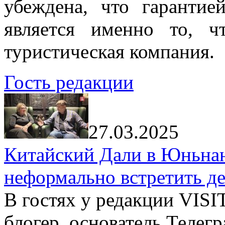
убеждена, что гарантие
является именно то, ч
туристическая компания.
Гость редакции
27.03.2025
Китайский Дали в Юньнань
неформально встретить д
В гостях у редакции VIS
блогер, основатель Телег