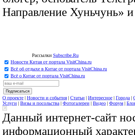
Направление Хуньчунь» и
Рассылки
Subscribe.Ru
Новости Китая от портала VisitChina.ru
Всё об отдыхе в Китае от портала VisitChina.ru
Всё о Китае от портала VisitChina.ru
О проекте
|
Новости и события
|
Статьи
|
Интересное
|
Города
|
Услуги
|
Визы и посольства
|
Фотогалереи
|
Видео
|
Форум
|
Бло
Данный интернет-сайт но
информационный характер