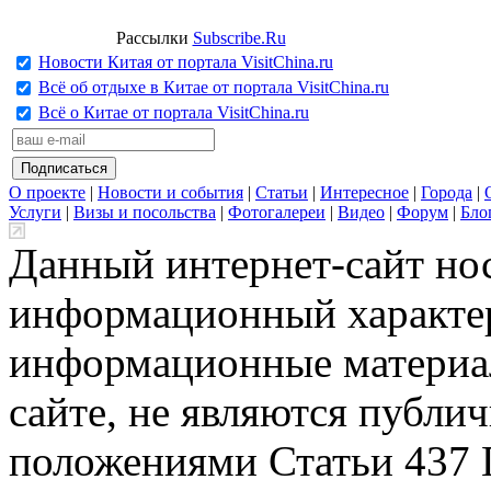
Рассылки
Subscribe.Ru
Новости Китая от портала VisitChina.ru
Всё об отдыхе в Китае от портала VisitChina.ru
Всё о Китае от портала VisitChina.ru
О проекте
|
Новости и события
|
Статьи
|
Интересное
|
Города
|
Услуги
|
Визы и посольства
|
Фотогалереи
|
Видео
|
Форум
|
Бло
Данный интернет-сайт но
информационный характер
информационные материа
сайте, не являются публи
положениями Статьи 437 