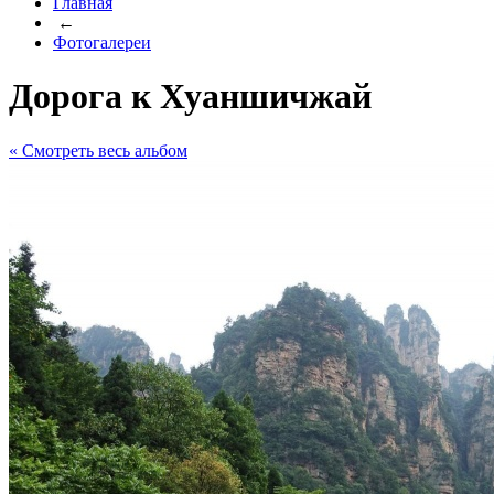
Главная
←
Фотогалереи
Дорога к Хуаншичжай
« Cмотреть весь альбом