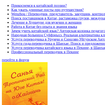
Прикоснемся к китайской поэзии?
Как ужать длинные посты про путешествия?
Wenzhou / Переводчик, представитель, закупщик, контроле
Поиск поставщиков в Китае, растаможка грузов, междуна
Лечение в Хуньчуне для мужчин и женщин
Работа в Китае без опыта и знания языка
Зачем учить китайский язык? Авторская колонка педагого
Народная больница Суйфэньхэ. Реальная альтернатива к
Услуги переводчика в Урумчи и Синцзян-Уйгурском Авт
Услуги гида-переводчика в Шанхае. Поиск и предложени
Услуги переводчика китайского языка в Пекине, в Шанха
Профессиональный переводчик в Пекине
перейти в форум