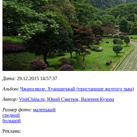
Дата:
29.12.2015 14:57:37
Альбом:
Чжанцзяцзе. Хуаншичжай (пристанище желтого льва)
Автор:
VisitChina.ru, Юрий Смитюк, Валерия Кузора
Размер фото:
маленький
средний
большой
Реклама: