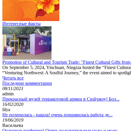
Интересные факты
Promotion of Cultural and Tourism Trade: "Finest Cultural Gifts fro
On September 5, 2024, Yinchuan, Ningxia hosted the “Finest Cultural
“Venturing Northwest: A Soulful Journey,” the event aimed to spotlight 
Читать все
Последние комментарии
08/11/2023
admin
Прекрасный музей терракотовой армии в Сюйчжоу! Бол...
16/02/2020
lilya
Не поленилась - нашла! очень понравилась работа де...
19/06/2019
Васильева
Отличная турфирма! Очень положительные гиды и моло...