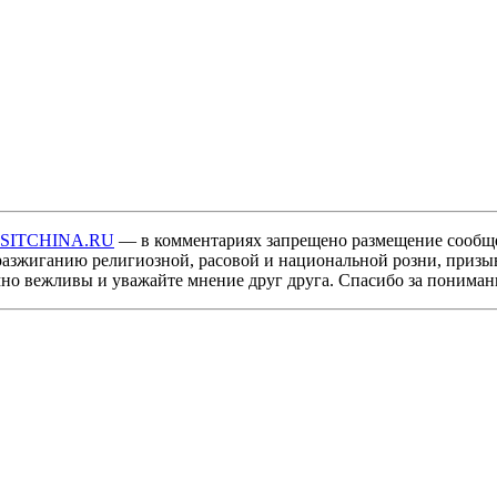
ISITCHINA.RU
— в комментариях запрещено размещение сообщ
разжиганию религиозной, расовой и национальной розни, призы
мно вежливы и уважайте мнение друг друга. Спасибо за пониман