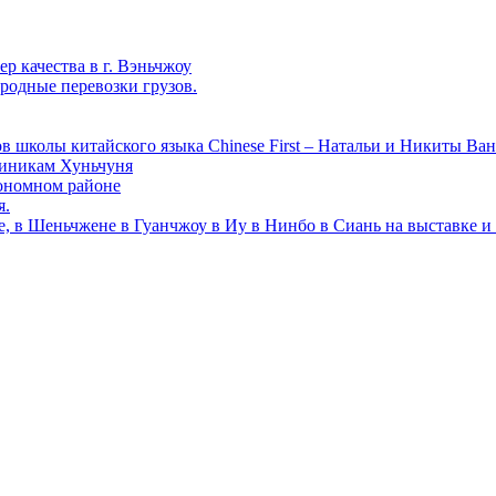
р качества в г. Вэньчжоу
родные перевозки грузов.
в школы китайского языка Chinese First – Натальи и Никиты Ван
линикам Хуньчуня
ономном районе
я.
е, в Шеньчжене в Гуанчжоу в Иу в Нинбо в Сиань на выставке и 