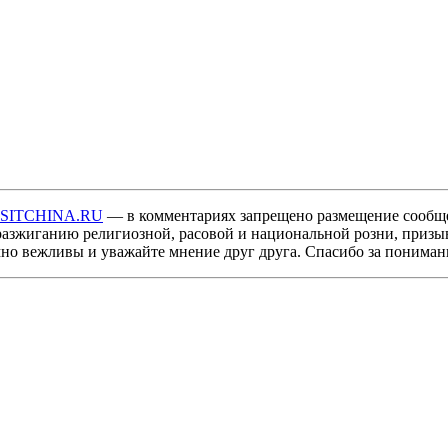
ISITCHINA.RU
— в комментариях запрещено размещение сообщ
разжиганию религиозной, расовой и национальной розни, призы
мно вежливы и уважайте мнение друг друга. Спасибо за пониман