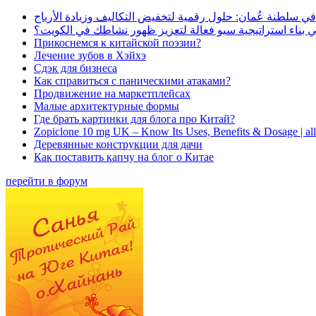
في سلطنة عُمان: حلول رقمية لتخفيض التكاليف وزيادة الأرباح
بناء استراتيجية سيو فعالة لتعزيز ظهور نشاطك في الكويت؟
Прикоснемся к китайской поэзии?
Лечение зубов в Хэйхэ
Сдэк для бизнеса
Как справиться с паническими атаками?
Продвижение на маркетплейсах
Малые архитектурные формы
Где брать картинки для блога про Китай?
Zopiclone 10 mg UK – Know Its Uses, Benefits & Dosage | a
Деревянные конструкции для дачи
Как поставить капчу на блог о Китае
перейти в форум