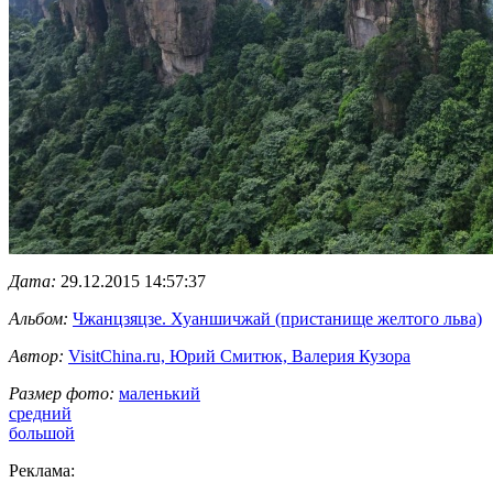
Дата:
29.12.2015 14:57:37
Альбом:
Чжанцзяцзе. Хуаншичжай (пристанище желтого льва)
Автор:
VisitChina.ru, Юрий Смитюк, Валерия Кузора
Размер фото:
маленький
средний
большой
Реклама: