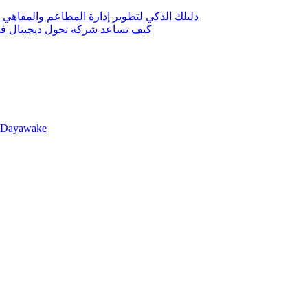
دليلك الذكي لتطوير إدارة المطاعم والمقاهي 
كيف تساعد شركة تحول ديجيتال في 
llDayawake