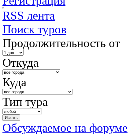
Регистрация
RSS лента
Поиск туров
Продолжительность от
Откуда
Куда
Тип тура
Обсуждаемое на форуме