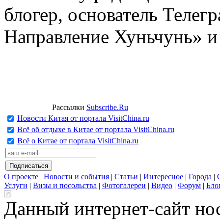
блогер, основатель Телег
Направление Хуньчунь» и
Рассылки
Subscribe.Ru
Новости Китая от портала VisitChina.ru
Всё об отдыхе в Китае от портала VisitChina.ru
Всё о Китае от портала VisitChina.ru
О проекте
|
Новости и события
|
Статьи
|
Интересное
|
Города
|
Услуги
|
Визы и посольства
|
Фотогалереи
|
Видео
|
Форум
|
Бло
Данный интернет-сайт но