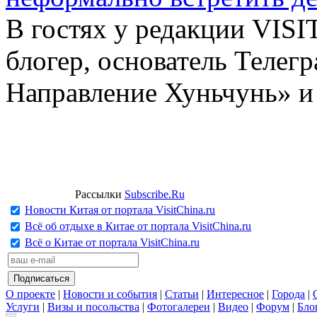
В гостях у редакции VIS
блогер, основатель Телег
Направление Хуньчунь» и
Рассылки
Subscribe.Ru
Новости Китая от портала VisitChina.ru
Всё об отдыхе в Китае от портала VisitChina.ru
Всё о Китае от портала VisitChina.ru
О проекте
|
Новости и события
|
Статьи
|
Интересное
|
Города
|
Услуги
|
Визы и посольства
|
Фотогалереи
|
Видео
|
Форум
|
Бло