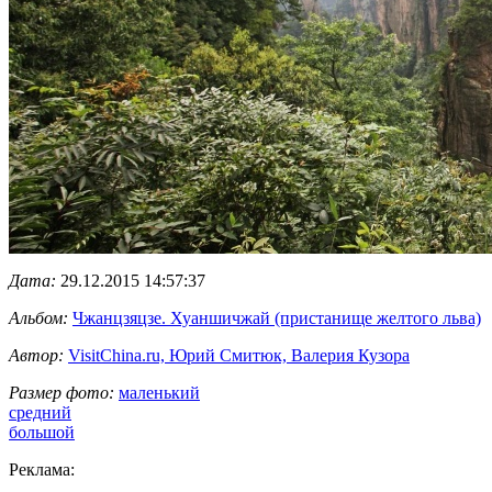
Дата:
29.12.2015 14:57:37
Альбом:
Чжанцзяцзе. Хуаншичжай (пристанище желтого льва)
Автор:
VisitChina.ru, Юрий Смитюк, Валерия Кузора
Размер фото:
маленький
средний
большой
Реклама: