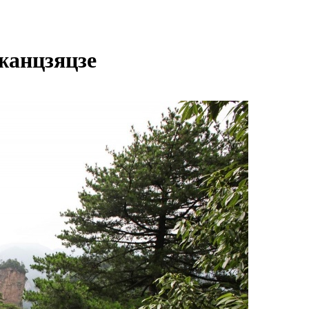
жанцзяцзе