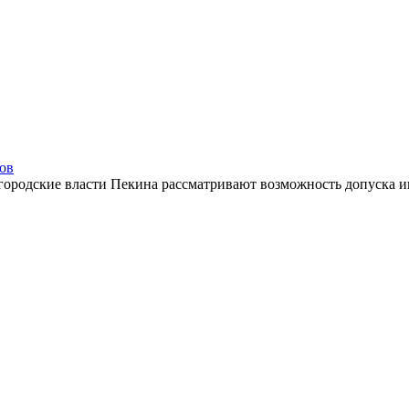
сов
 городские власти Пекина рассматривают возможность допуска ин