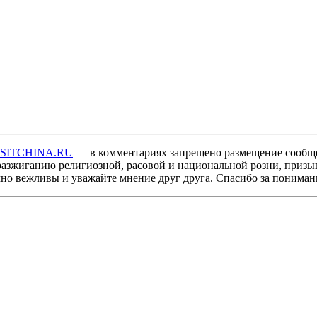
ISITCHINA.RU
— в комментариях запрещено размещение сообщ
разжиганию религиозной, расовой и национальной розни, призы
мно вежливы и уважайте мнение друг друга. Спасибо за пониман