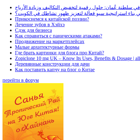
في سلطنة عُمان: حلول رقمية لتخفيض التكاليف وزيادة الأرباح
بناء استراتيجية سيو فعالة لتعزيز ظهور نشاطك في الكويت؟
Прикоснемся к китайской поэзии?
Лечение зубов в Хэйхэ
Сдэк для бизнеса
Как справиться с паническими атаками?
Продвижение на маркетплейсах
Малые архитектурные формы
Где брать картинки для блога про Китай?
Zopiclone 10 mg UK – Know Its Uses, Benefits & Dosage | a
Деревянные конструкции для дачи
Как поставить капчу на блог о Китае
перейти в форум