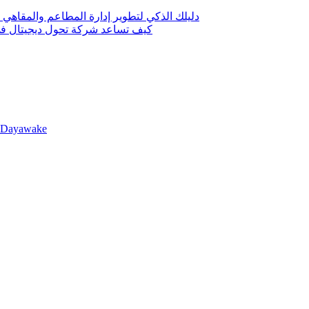
دليلك الذكي لتطوير إدارة المطاعم والمقاهي 
كيف تساعد شركة تحول ديجيتال في 
llDayawake