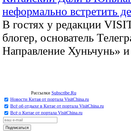
неформально встретить д
В гостях у редакции VIS
блогер, основатель Телег
Направление Хуньчунь» и
Рассылки
Subscribe.Ru
Новости Китая от портала VisitChina.ru
Всё об отдыхе в Китае от портала VisitChina.ru
Всё о Китае от портала VisitChina.ru