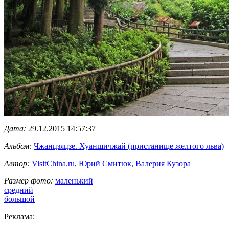
Дата:
29.12.2015 14:57:37
Альбом:
Чжанцзяцзе. Хуаншичжай (пристанище желтого льва)
Автор:
VisitChina.ru, Юрий Смитюк, Валерия Кузора
Размер фото:
маленький
средний
большой
Реклама: