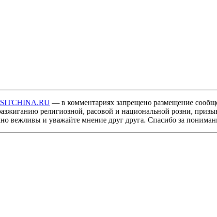
ISITCHINA.RU
— в комментариях запрещено размещение сообщ
разжиганию религиозной, расовой и национальной розни, призы
мно вежливы и уважайте мнение друг друга. Спасибо за пониман