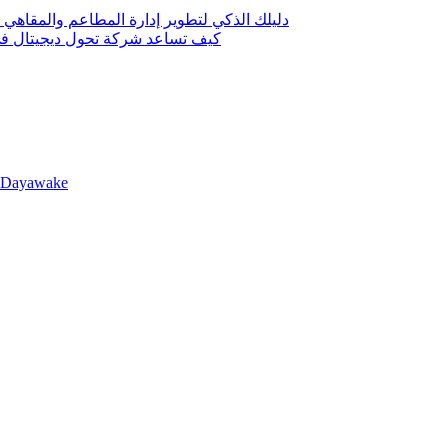
دليلك الذكي لتطوير إدارة المطاعم والمقاهي 
كيف تساعد شركة تحول ديجيتال في 
llDayawake