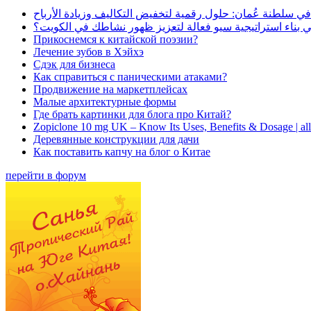
في سلطنة عُمان: حلول رقمية لتخفيض التكاليف وزيادة الأرباح
بناء استراتيجية سيو فعالة لتعزيز ظهور نشاطك في الكويت؟
Прикоснемся к китайской поэзии?
Лечение зубов в Хэйхэ
Сдэк для бизнеса
Как справиться с паническими атаками?
Продвижение на маркетплейсах
Малые архитектурные формы
Где брать картинки для блога про Китай?
Zopiclone 10 mg UK – Know Its Uses, Benefits & Dosage | a
Деревянные конструкции для дачи
Как поставить капчу на блог о Китае
перейти в форум