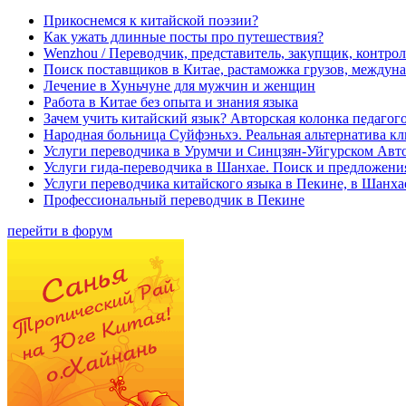
Прикоснемся к китайской поэзии?
Как ужать длинные посты про путешествия?
Wenzhou / Переводчик, представитель, закупщик, контроле
Поиск поставщиков в Китае, растаможка грузов, междуна
Лечение в Хуньчуне для мужчин и женщин
Работа в Китае без опыта и знания языка
Зачем учить китайский язык? Авторская колонка педагого
Народная больница Суйфэньхэ. Реальная альтернатива к
Услуги переводчика в Урумчи и Синцзян-Уйгурском Авт
Услуги гида-переводчика в Шанхае. Поиск и предложени
Услуги переводчика китайского языка в Пекине, в Шанха
Профессиональный переводчик в Пекине
перейти в форум