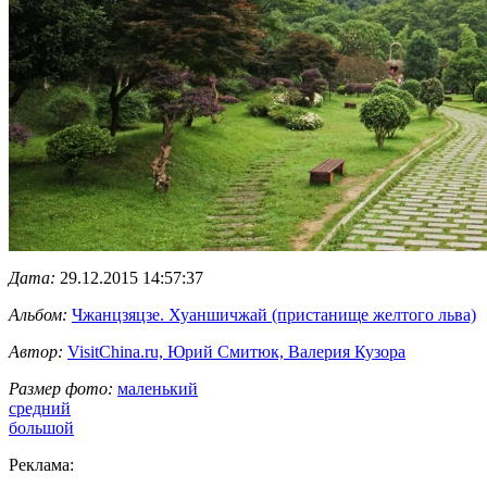
Дата:
29.12.2015 14:57:37
Альбом:
Чжанцзяцзе. Хуаншичжай (пристанище желтого льва)
Автор:
VisitChina.ru, Юрий Смитюк, Валерия Кузора
Размер фото:
маленький
средний
большой
Реклама: