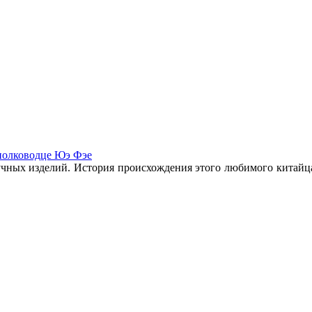
полководце Юэ Фэе
учных изделий. История происхождения этого любимого китайца