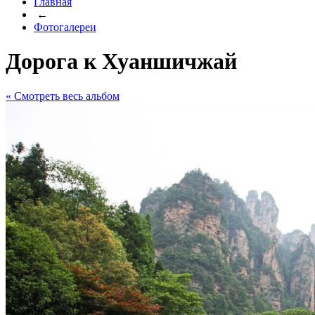
Главная
←
Фотогалереи
Дорога к Хуаншичжай
« Cмотреть весь альбом