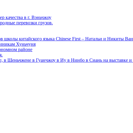
р качества в г. Вэньчжоу
родные перевозки грузов.
в школы китайского языка Chinese First – Натальи и Никиты Ван
линикам Хуньчуня
ономном районе
я.
е, в Шеньчжене в Гуанчжоу в Иу в Нинбо в Сиань на выставке и 