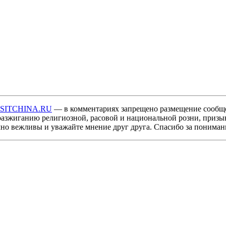
ISITCHINA.RU
— в комментариях запрещено размещение сообщ
разжиганию религиозной, расовой и национальной розни, призы
мно вежливы и уважайте мнение друг друга. Спасибо за пониман