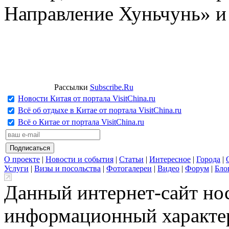
Направление Хуньчунь» и
Рассылки
Subscribe.Ru
Новости Китая от портала VisitChina.ru
Всё об отдыхе в Китае от портала VisitChina.ru
Всё о Китае от портала VisitChina.ru
О проекте
|
Новости и события
|
Статьи
|
Интересное
|
Города
|
Услуги
|
Визы и посольства
|
Фотогалереи
|
Видео
|
Форум
|
Бло
Данный интернет-сайт но
информационный характер