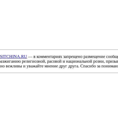
ISITCHINA.RU
— в комментариях запрещено размещение сообщ
разжиганию религиозной, расовой и национальной розни, призы
мно вежливы и уважайте мнение друг друга. Спасибо за пониман