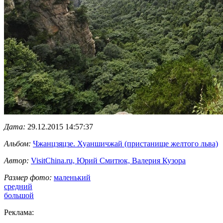
Дата:
29.12.2015 14:57:37
Альбом:
Чжанцзяцзе. Хуаншичжай (пристанище желтого льва)
Автор:
VisitChina.ru, Юрий Смитюк, Валерия Кузора
Размер фото:
маленький
средний
большой
Реклама: