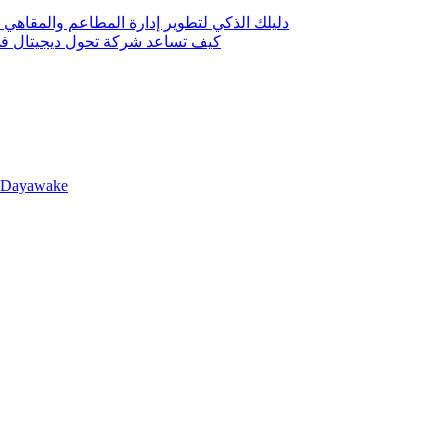
دليلك الذكي لتطوير إدارة المطاعم والمقاهي 
كيف تساعد شركة تحول ديجيتال في 
llDayawake