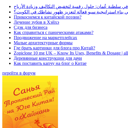
في سلطنة عُمان: حلول رقمية لتخفيض التكاليف وزيادة الأرباح
بناء استراتيجية سيو فعالة لتعزيز ظهور نشاطك في الكويت؟
Прикоснемся к китайской поэзии?
Лечение зубов в Хэйхэ
Сдэк для бизнеса
Как справиться с паническими атаками?
Продвижение на маркетплейсах
Малые архитектурные формы
Где брать картинки для блога про Китай?
Zopiclone 10 mg UK – Know Its Uses, Benefits & Dosage | a
Деревянные конструкции для дачи
Как поставить капчу на блог о Китае
перейти в форум