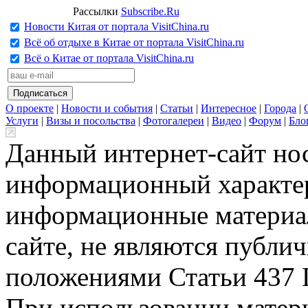
Рассылки
Subscribe.Ru
Новости Китая от портала VisitChina.ru
Всё об отдыхе в Китае от портала VisitChina.ru
Всё о Китае от портала VisitChina.ru
О проекте
|
Новости и события
|
Статьи
|
Интересное
|
Города
|
Услуги
|
Визы и посольства
|
Фотогалереи
|
Видео
|
Форум
|
Бло
Данный интернет-сайт но
информационный характер
информационные материа
сайте, не являются публи
положениями Статьи 437 
При использовании матери