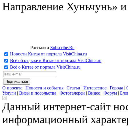
Направление Хуньчунь» и
Рассылки
Subscribe.Ru
Новости Китая от портала VisitChina.ru
Всё об отдыхе в Китае от портала VisitChina.ru
Всё о Китае от портала VisitChina.ru
О проекте
|
Новости и события
|
Статьи
|
Интересное
|
Города
|
Услуги
|
Визы и посольства
|
Фотогалереи
|
Видео
|
Форум
|
Бло
Данный интернет-сайт но
информационный характер