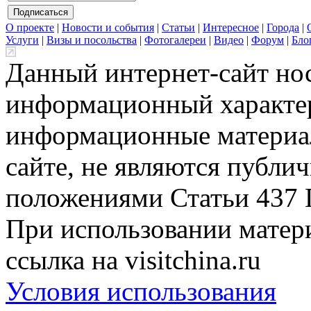
О проекте
|
Новости и события
|
Статьи
|
Интересное
|
Города
|
Услуги
|
Визы и посольства
|
Фотогалереи
|
Видео
|
Форум
|
Бло
Данный интернет-сайт но
информационный характер
информационные материа
сайте, не являются публи
положениями Статьи 437 
При использовании матери
ссылка на visitchina.ru
Условия использования