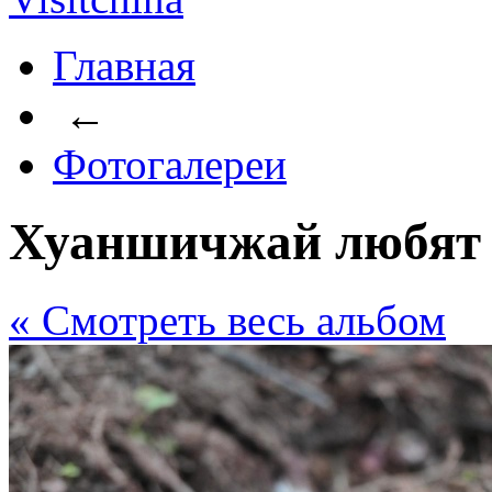
Главная
←
Фотогалереи
Хуаншичжай любят 
« Cмотреть весь альбом