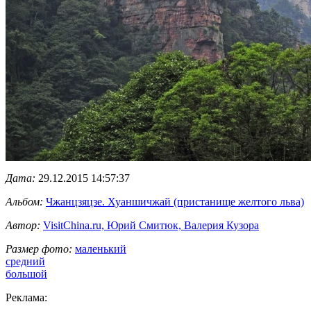
Дата:
29.12.2015 14:57:37
Альбом:
Чжанцзяцзе. Хуаншичжай (пристанище желтого льва)
Автор:
VisitChina.ru, Юрий Смитюк, Валерия Кузора
Размер фото:
маленький
средний
большой
Реклама: