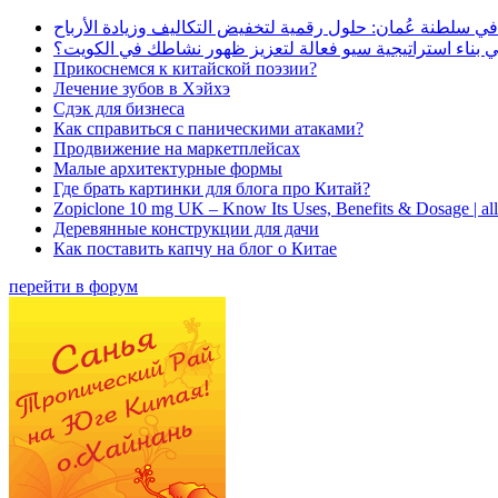
في سلطنة عُمان: حلول رقمية لتخفيض التكاليف وزيادة الأرباح
بناء استراتيجية سيو فعالة لتعزيز ظهور نشاطك في الكويت؟
Прикоснемся к китайской поэзии?
Лечение зубов в Хэйхэ
Сдэк для бизнеса
Как справиться с паническими атаками?
Продвижение на маркетплейсах
Малые архитектурные формы
Где брать картинки для блога про Китай?
Zopiclone 10 mg UK – Know Its Uses, Benefits & Dosage | a
Деревянные конструкции для дачи
Как поставить капчу на блог о Китае
перейти в форум