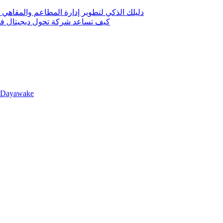
دليلك الذكي لتطوير إدارة المطاعم والمقاهي 
كيف تساعد شركة تحول ديجيتال في 
llDayawake