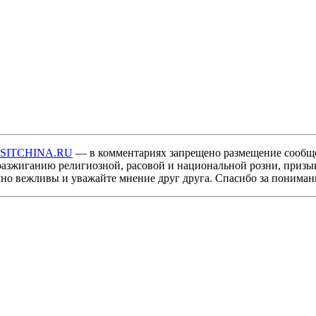
ISITCHINA.RU
— в комментариях запрещено размещение сообщ
разжиганию религиозной, расовой и национальной розни, призы
мно вежливы и уважайте мнение друг друга. Спасибо за пониман