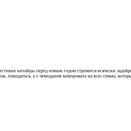
честивые китайцы перед новым годом стремятся всячески задобр
 так, повидаться, а с чемоданом компромата на всю семью, котор