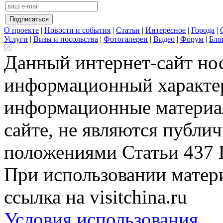
О проекте
|
Новости и события
|
Статьи
|
Интересное
|
Города
|
Услуги
|
Визы и посольства
|
Фотогалереи
|
Видео
|
Форум
|
Бло
Данный интернет-сайт но
информационный характер
информационные материа
сайте, не являются публи
положениями Статьи 437 
При использовании матери
ссылка на visitchina.ru
Условия использования