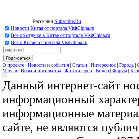
Рассылки
Subscribe.Ru
Новости Китая от портала VisitChina.ru
Всё об отдыхе в Китае от портала VisitChina.ru
Всё о Китае от портала VisitChina.ru
О проекте
|
Новости и события
|
Статьи
|
Интересное
|
Города
|
Услуги
|
Визы и посольства
|
Фотогалереи
|
Видео
|
Форум
|
Бло
Данный интернет-сайт но
информационный характер
информационные материа
сайте, не являются публи