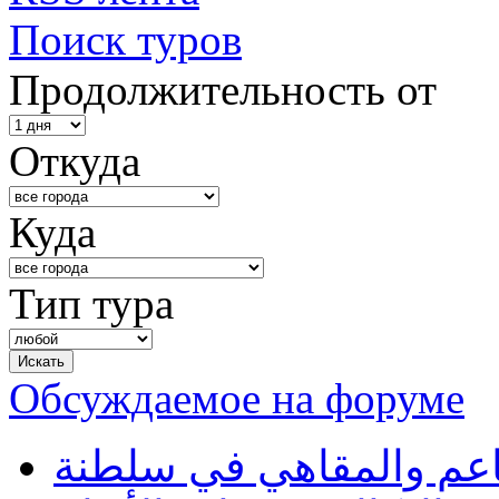
Поиск туров
Продолжительность от
Откуда
Куда
Тип тура
Обсуждаемое на форуме
طاعم والمقاهي في سلطنة