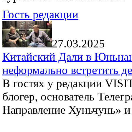
Гость редакции
27.03.2025
Китайский Дали в Юньнань
неформально встретить д
В гостях у редакции VIS
блогер, основатель Телег
Направление Хуньчунь» и