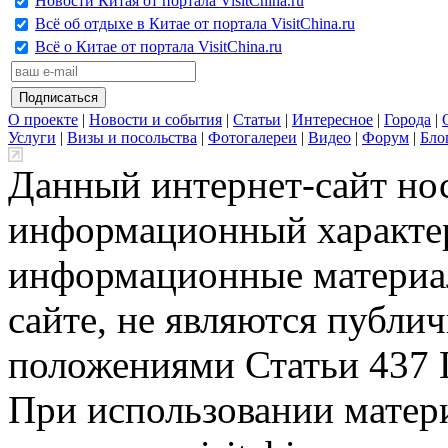
Новости Китая от портала VisitChina.ru
Всё об отдыхе в Китае от портала VisitChina.ru
Всё о Китае от портала VisitChina.ru
О проекте
|
Новости и события
|
Статьи
|
Интересное
|
Города
|
Услуги
|
Визы и посольства
|
Фотогалереи
|
Видео
|
Форум
|
Бло
Данный интернет-сайт но
информационный характер
информационные материа
сайте, не являются публи
положениями Статьи 437 
При использовании матери