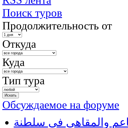
Поиск туров
Продолжительность от
Откуда
Куда
Тип тура
Обсуждаемое на форуме
طاعم والمقاهي في سلطنة