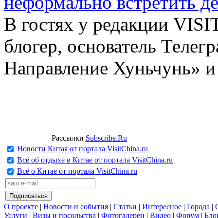
неформально встретить д
В гостях у редакции VIS
блогер, основатель Телег
Направление Хуньчунь» и
Рассылки
Subscribe.Ru
Новости Китая от портала VisitChina.ru
Всё об отдыхе в Китае от портала VisitChina.ru
Всё о Китае от портала VisitChina.ru
О проекте
|
Новости и события
|
Статьи
|
Интересное
|
Города
|
Услуги
|
Визы и посольства
|
Фотогалереи
|
Видео
|
Форум
|
Бло