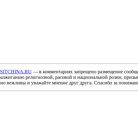
ISITCHINA.RU
— в комментариях запрещено размещение сообщ
разжиганию религиозной, расовой и национальной розни, призы
мно вежливы и уважайте мнение друг друга. Спасибо за пониман