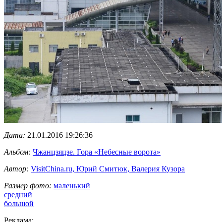
Дата:
21.01.2016 19:26:36
Альбом:
Чжанцзяцзе. Гора «Небесные ворота»
Автор:
VisitChina.ru, Юрий Смитюк, Валерия Кузора
Размер фото:
маленький
средний
большой
Реклама: