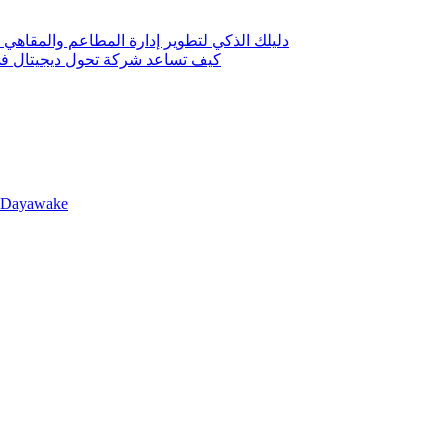
دليلك الذكي لتطوير إدارة المطاعم والمقاهي 
كيف تساعد شركة تحول ديجيتال في 
llDayawake