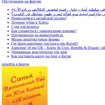
Обсуждаемое на форуме
في سلطنة عُمان: حلول رقمية لتخفيض التكاليف وزيادة الأرباح
بناء استراتيجية سيو فعالة لتعزيز ظهور نشاطك في الكويت؟
Прикоснемся к китайской поэзии?
Лечение зубов в Хэйхэ
Сдэк для бизнеса
Как справиться с паническими атаками?
Продвижение на маркетплейсах
Малые архитектурные формы
Где брать картинки для блога про Китай?
Zopiclone 10 mg UK – Know Its Uses, Benefits & Dosage | a
Деревянные конструкции для дачи
Как поставить капчу на блог о Китае
перейти в форум