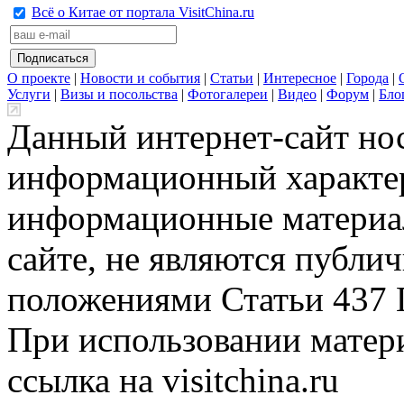
Всё о Китае от портала VisitChina.ru
О проекте
|
Новости и события
|
Статьи
|
Интересное
|
Города
|
Услуги
|
Визы и посольства
|
Фотогалереи
|
Видео
|
Форум
|
Бло
Данный интернет-сайт но
информационный характер
информационные материа
сайте, не являются публи
положениями Статьи 437 
При использовании матери
ссылка на visitchina.ru