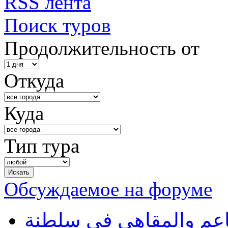
RSS лента
Поиск туров
Продолжительность от
Откуда
Куда
Тип тура
Обсуждаемое на форуме
طاعم والمقاهي في سلطنة