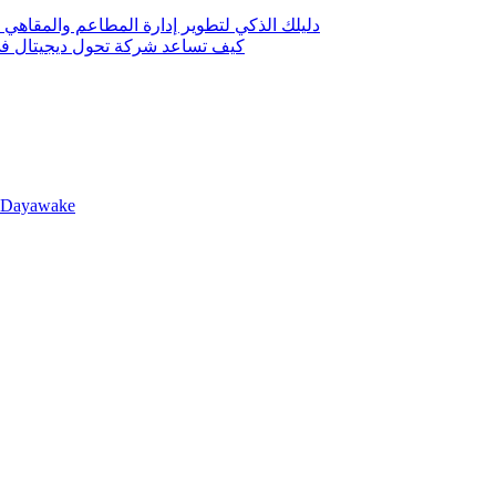
دليلك الذكي لتطوير إدارة المطاعم والمقاهي 
كيف تساعد شركة تحول ديجيتال في 
llDayawake