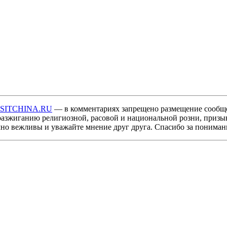
ISITCHINA.RU
— в комментариях запрещено размещение сообщ
разжиганию религиозной, расовой и национальной розни, призы
мно вежливы и уважайте мнение друг друга. Спасибо за пониман