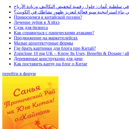
في سلطنة عُمان: حلول رقمية لتخفيض التكاليف وزيادة الأرباح
بناء استراتيجية سيو فعالة لتعزيز ظهور نشاطك في الكويت؟
Прикоснемся к китайской поэзии?
Лечение зубов в Хэйхэ
Сдэк для бизнеса
Как справиться с паническими атаками?
Продвижение на маркетплейсах
Малые архитектурные формы
Где брать картинки для блога про Китай?
Zopiclone 10 mg UK – Know Its Uses, Benefits & Dosage | a
Деревянные конструкции для дачи
Как поставить капчу на блог о Китае
перейти в форум