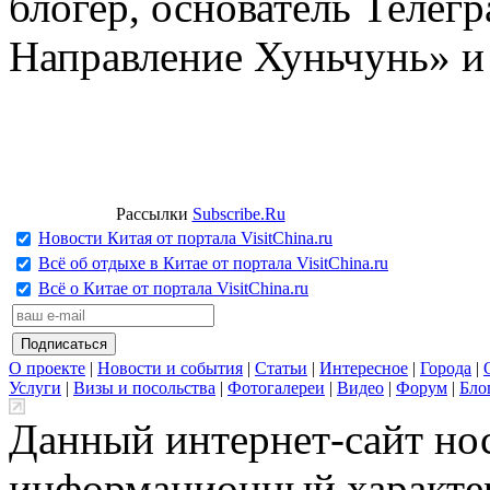
блогер, основатель Телег
Направление Хуньчунь» и
Рассылки
Subscribe.Ru
Новости Китая от портала VisitChina.ru
Всё об отдыхе в Китае от портала VisitChina.ru
Всё о Китае от портала VisitChina.ru
О проекте
|
Новости и события
|
Статьи
|
Интересное
|
Города
|
Услуги
|
Визы и посольства
|
Фотогалереи
|
Видео
|
Форум
|
Бло
Данный интернет-сайт но
информационный характер