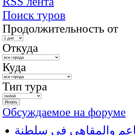
RSS лента
Поиск туров
Продолжительность от
Откуда
Куда
Тип тура
Обсуждаемое на форуме
طاعم والمقاهي في سلطنة