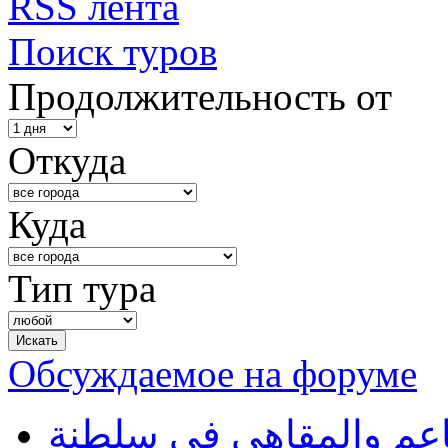
RSS лента
Поиск туров
Продолжительность от
Откуда
Куда
Тип тура
Обсуждаемое на форуме
طاعم والمقاهي في سلطنة