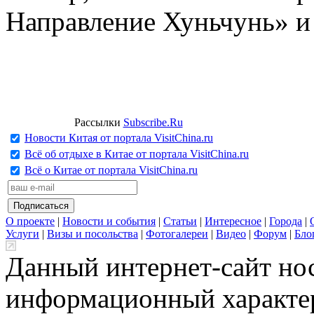
Направление Хуньчунь» и
Рассылки
Subscribe.Ru
Новости Китая от портала VisitChina.ru
Всё об отдыхе в Китае от портала VisitChina.ru
Всё о Китае от портала VisitChina.ru
О проекте
|
Новости и события
|
Статьи
|
Интересное
|
Города
|
Услуги
|
Визы и посольства
|
Фотогалереи
|
Видео
|
Форум
|
Бло
Данный интернет-сайт но
информационный характер