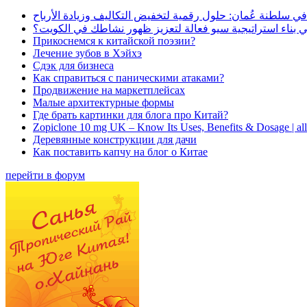
في سلطنة عُمان: حلول رقمية لتخفيض التكاليف وزيادة الأرباح
بناء استراتيجية سيو فعالة لتعزيز ظهور نشاطك في الكويت؟
Прикоснемся к китайской поэзии?
Лечение зубов в Хэйхэ
Сдэк для бизнеса
Как справиться с паническими атаками?
Продвижение на маркетплейсах
Малые архитектурные формы
Где брать картинки для блога про Китай?
Zopiclone 10 mg UK – Know Its Uses, Benefits & Dosage | a
Деревянные конструкции для дачи
Как поставить капчу на блог о Китае
перейти в форум