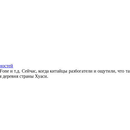
ностей
Fone и т.д. Сейчас, когда китайцы разбогатели и ощутили, что та
я деревня страны Хуаси.