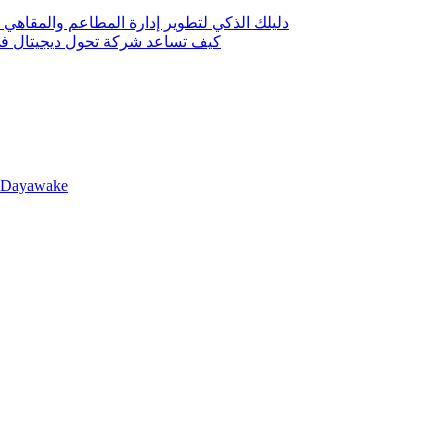
دليلك الذكي لتطوير إدارة المطاعم والمقاهي 
كيف تساعد شركة تحول ديجيتال في 
llDayawake