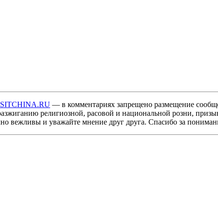
ISITCHINA.RU
— в комментариях запрещено размещение сообщ
разжиганию религиозной, расовой и национальной розни, призы
мно вежливы и уважайте мнение друг друга. Спасибо за пониман