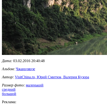
Дата:
03.02.2016 20:40:48
Альбом:
Чжанцзяцзе
Автор:
VisitChina.ru, Юрий Смитюк, Валерия Кузора
Размер фото:
маленький
средний
большой
Реклама: