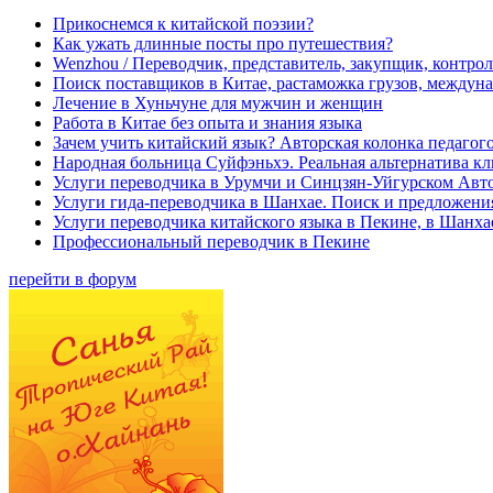
Прикоснемся к китайской поэзии?
Как ужать длинные посты про путешествия?
Wenzhou / Переводчик, представитель, закупщик, контроле
Поиск поставщиков в Китае, растаможка грузов, междуна
Лечение в Хуньчуне для мужчин и женщин
Работа в Китае без опыта и знания языка
Зачем учить китайский язык? Авторская колонка педагого
Народная больница Суйфэньхэ. Реальная альтернатива к
Услуги переводчика в Урумчи и Синцзян-Уйгурском Авт
Услуги гида-переводчика в Шанхае. Поиск и предложени
Услуги переводчика китайского языка в Пекине, в Шанха
Профессиональный переводчик в Пекине
перейти в форум