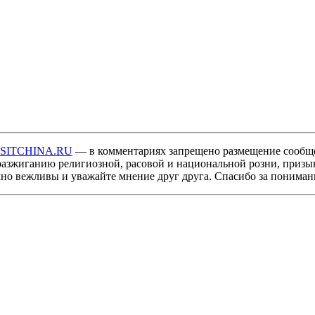
ISITCHINA.RU
— в комментариях запрещено размещение сообщ
разжиганию религиозной, расовой и национальной розни, призы
мно вежливы и уважайте мнение друг друга. Спасибо за пониман