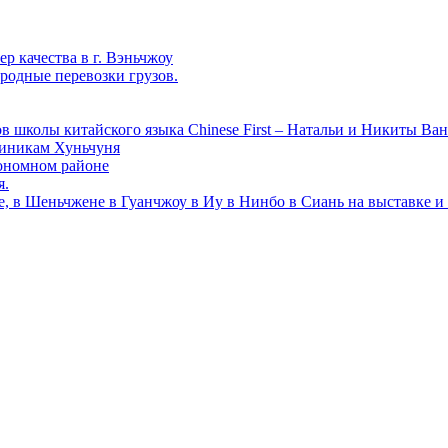
р качества в г. Вэньчжоу
родные перевозки грузов.
в школы китайского языка Chinese First – Натальи и Никиты Ван
линикам Хуньчуня
ономном районе
я.
е, в Шеньчжене в Гуанчжоу в Иу в Нинбо в Сиань на выставке и 