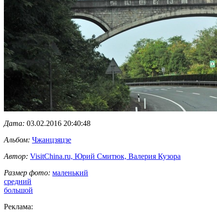
Дата:
03.02.2016 20:40:48
Альбом:
Чжанцзяцзе
Автор:
VisitChina.ru, Юрий Смитюк, Валерия Кузора
Размер фото:
маленький
средний
большой
Реклама: