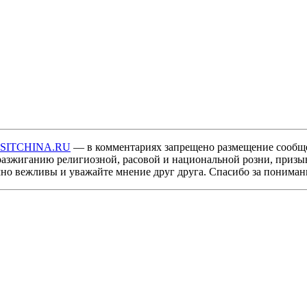
ISITCHINA.RU
— в комментариях запрещено размещение сообщ
разжиганию религиозной, расовой и национальной розни, призы
мно вежливы и уважайте мнение друг друга. Спасибо за пониман