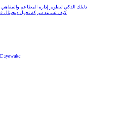
دليلك الذكي لتطوير إدارة المطاعم والمقاهي 
كيف تساعد شركة تحول ديجيتال في 
llDayawake