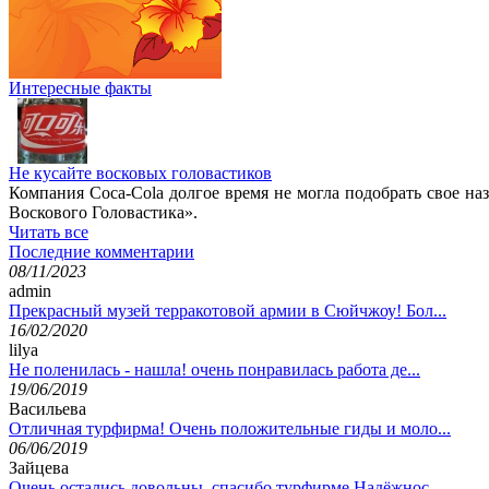
Интересные факты
Не кусайте восковых головастиков
Компания Coca-Cola долгое время не могла подобрать свое наз
Воскового Головастика».
Читать все
Последние комментарии
08/11/2023
admin
Прекрасный музей терракотовой армии в Сюйчжоу! Бол...
16/02/2020
lilya
Не поленилась - нашла! очень понравилась работа де...
19/06/2019
Васильева
Отличная турфирма! Очень положительные гиды и моло...
06/06/2019
Зайцева
Очень остались довольны, спасибо турфирме Надёжнос...