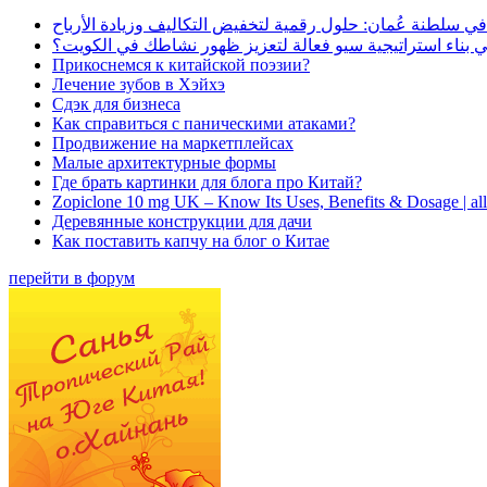
في سلطنة عُمان: حلول رقمية لتخفيض التكاليف وزيادة الأرباح
بناء استراتيجية سيو فعالة لتعزيز ظهور نشاطك في الكويت؟
Прикоснемся к китайской поэзии?
Лечение зубов в Хэйхэ
Сдэк для бизнеса
Как справиться с паническими атаками?
Продвижение на маркетплейсах
Малые архитектурные формы
Где брать картинки для блога про Китай?
Zopiclone 10 mg UK – Know Its Uses, Benefits & Dosage | a
Деревянные конструкции для дачи
Как поставить капчу на блог о Китае
перейти в форум