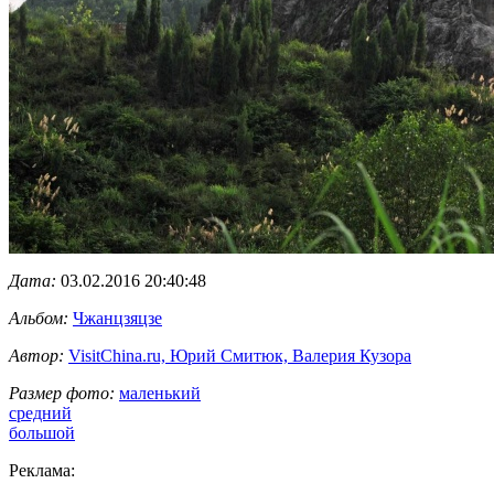
Дата:
03.02.2016 20:40:48
Альбом:
Чжанцзяцзе
Автор:
VisitChina.ru, Юрий Смитюк, Валерия Кузора
Размер фото:
маленький
средний
большой
Реклама: