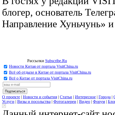
В гостях у редакции VIS
блогер, основатель Телег
Направление Хуньчунь» и
Рассылки
Subscribe.Ru
Новости Китая от портала VisitChina.ru
Всё об отдыхе в Китае от портала VisitChina.ru
Всё о Китае от портала VisitChina.ru
О проекте
|
Новости и события
|
Статьи
|
Интересное
|
Города
|
Услуги
|
Визы и посольства
|
Фотогалереи
|
Видео
|
Форум
|
Бло
Данный интернет-сайт но