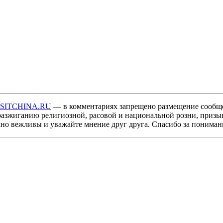
ISITCHINA.RU
— в комментариях запрещено размещение сообщ
разжиганию религиозной, расовой и национальной розни, призы
мно вежливы и уважайте мнение друг друга. Спасибо за пониман