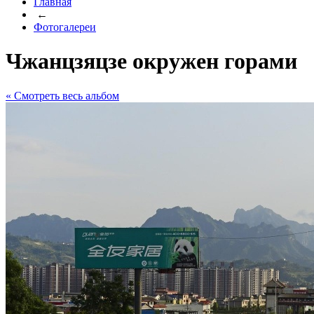
Главная
←
Фотогалереи
Чжанцзяцзе окружен горами
« Cмотреть весь альбом