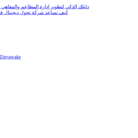
دليلك الذكي لتطوير إدارة المطاعم والمقاهي 
كيف تساعد شركة تحول ديجيتال في 
llDayawake