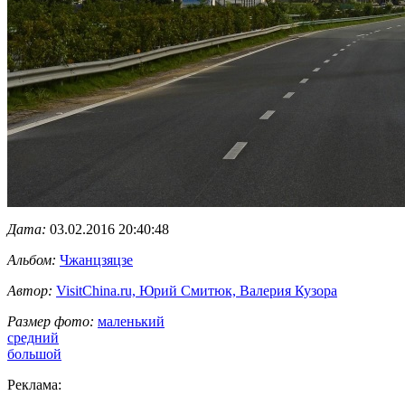
Дата:
03.02.2016 20:40:48
Альбом:
Чжанцзяцзе
Автор:
VisitChina.ru, Юрий Смитюк, Валерия Кузора
Размер фото:
маленький
средний
большой
Реклама: