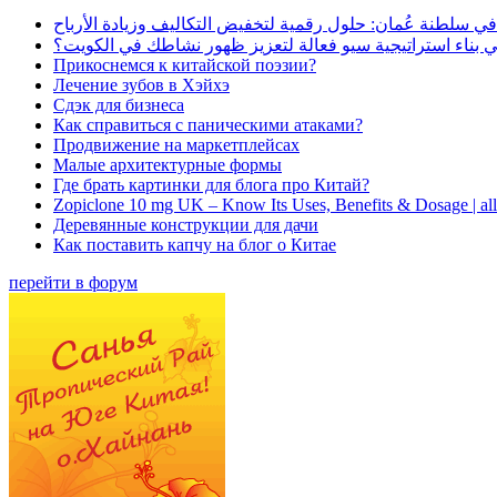
في سلطنة عُمان: حلول رقمية لتخفيض التكاليف وزيادة الأرباح
بناء استراتيجية سيو فعالة لتعزيز ظهور نشاطك في الكويت؟
Прикоснемся к китайской поэзии?
Лечение зубов в Хэйхэ
Сдэк для бизнеса
Как справиться с паническими атаками?
Продвижение на маркетплейсах
Малые архитектурные формы
Где брать картинки для блога про Китай?
Zopiclone 10 mg UK – Know Its Uses, Benefits & Dosage | a
Деревянные конструкции для дачи
Как поставить капчу на блог о Китае
перейти в форум