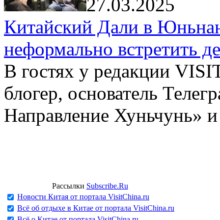
27.03.2025
Китайский Дали в Юньнань
неформально встретить д
В гостях у редакции VIS
блогер, основатель Телег
Направление Хуньчунь» и
Рассылки
Subscribe.Ru
Новости Китая от портала VisitChina.ru
Всё об отдыхе в Китае от портала VisitChina.ru
Всё о Китае от портала VisitChina.ru