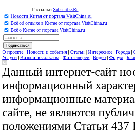
Рассылки
Subscribe.Ru
Новости Китая от портала VisitChina.ru
Всё об отдыхе в Китае от портала VisitChina.ru
Всё о Китае от портала VisitChina.ru
О проекте
|
Новости и события
|
Статьи
|
Интересное
|
Города
|
Услуги
|
Визы и посольства
|
Фотогалереи
|
Видео
|
Форум
|
Бло
Данный интернет-сайт но
информационный характер
информационные материа
сайте, не являются публи
положениями Статьи 437 