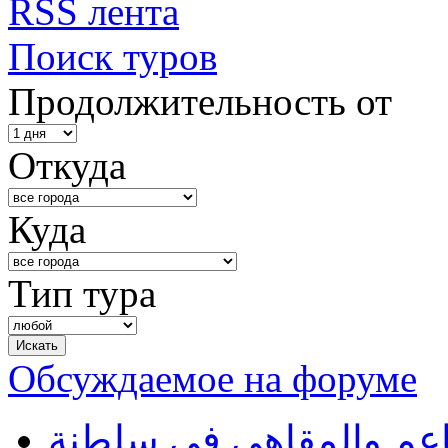
RSS лента
Поиск туров
Продолжительность от
Откуда
Куда
Тип тура
Обсуждаемое на форуме
طاعم والمقاهي في سلطنة