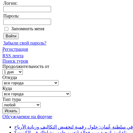
Логин:
Пароль:
Запомнить меня
Забыли свой пароль?
Регистрация
RSS лента
Поиск туров
Продолжительность от
Откуда
Куда
Тип тура
Обсуждаемое на форуме
في سلطنة عُمان: حلول رقمية لتخفيض التكاليف وزيادة الأرباح
بناء استراتيجية سيو فعالة لتعزيز ظهور نشاطك في الكويت؟