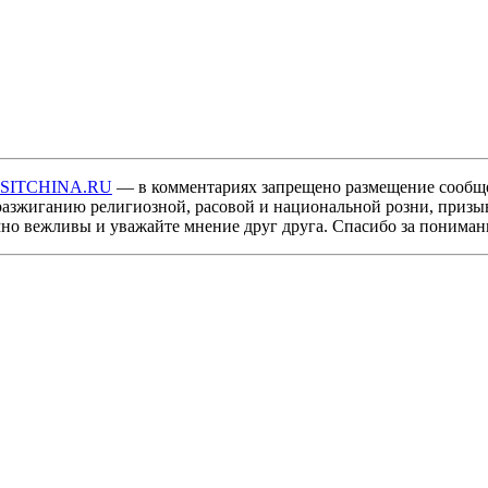
ISITCHINA.RU
— в комментариях запрещено размещение сообщ
разжиганию религиозной, расовой и национальной розни, призы
мно вежливы и уважайте мнение друг друга. Спасибо за пониман