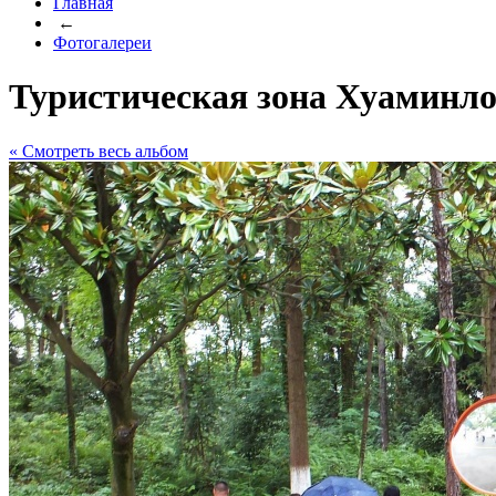
Главная
←
Фотогалереи
Туристическая зона Хуаминло
« Cмотреть весь альбом