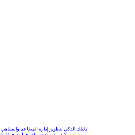
دليلك الذكي لتطوير إدارة المطاعم والمقاهي 
كيف تساعد شركة تحول ديجيتال في 