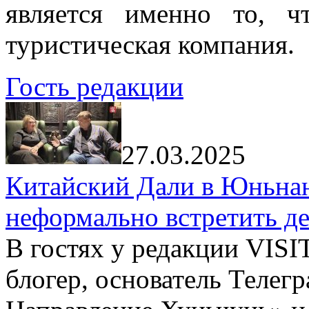
является именно то, ч
туристическая компания.
Гость редакции
27.03.2025
Китайский Дали в Юньнань
неформально встретить д
В гостях у редакции VIS
блогер, основатель Телег