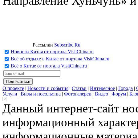
Направление Хуньчунь» и
Рассылки
Subscribe.Ru
Новости Китая от портала VisitChina.ru
Всё об отдыхе в Китае от портала VisitChina.ru
Всё о Китае от портала VisitChina.ru
О проекте
|
Новости и события
|
Статьи
|
Интересное
|
Города
|
Услуги
|
Визы и посольства
|
Фотогалереи
|
Видео
|
Форум
|
Бло
Данный интернет-сайт но
информационный характер
информационные материа