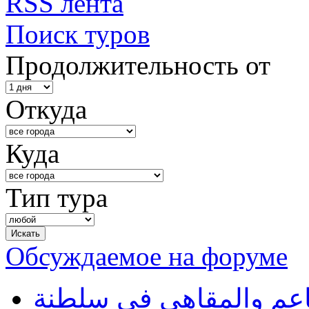
RSS лента
Поиск туров
Продолжительность от
Откуда
Куда
Тип тура
Обсуждаемое на форуме
طاعم والمقاهي في سلطنة