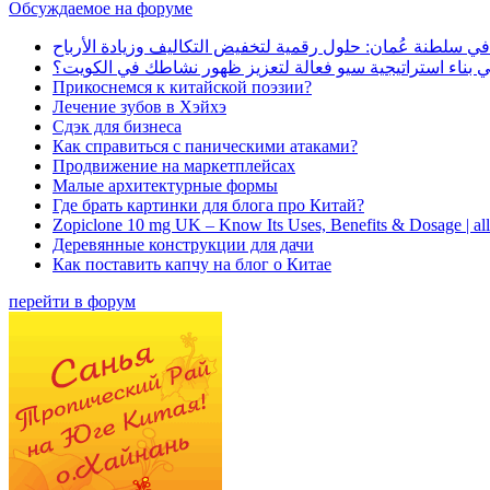
Обсуждаемое на форуме
في سلطنة عُمان: حلول رقمية لتخفيض التكاليف وزيادة الأرباح
بناء استراتيجية سيو فعالة لتعزيز ظهور نشاطك في الكويت؟
Прикоснемся к китайской поэзии?
Лечение зубов в Хэйхэ
Сдэк для бизнеса
Как справиться с паническими атаками?
Продвижение на маркетплейсах
Малые архитектурные формы
Где брать картинки для блога про Китай?
Zopiclone 10 mg UK – Know Its Uses, Benefits & Dosage | a
Деревянные конструкции для дачи
Как поставить капчу на блог о Китае
перейти в форум