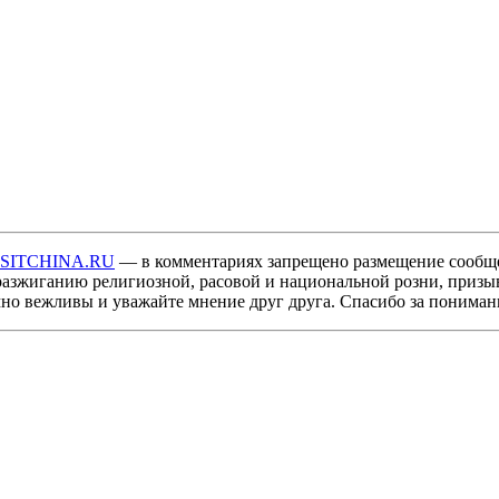
ISITCHINA.RU
— в комментариях запрещено размещение сообщ
разжиганию религиозной, расовой и национальной розни, призы
мно вежливы и уважайте мнение друг друга. Спасибо за пониман