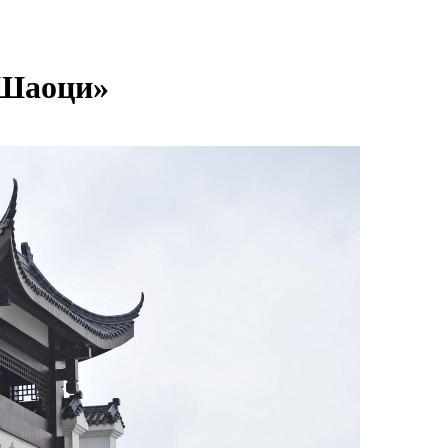
 Шаоци»