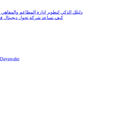
دليلك الذكي لتطوير إدارة المطاعم والمقاهي 
كيف تساعد شركة تحول ديجيتال في 
llDayawake