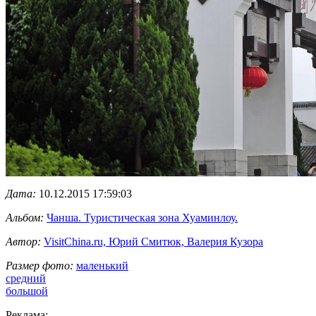
Дата:
10.12.2015 17:59:03
Альбом:
Чанша. Туристическая зона Хуаминлоу.
Автор:
VisitChina.ru, Юрий Смитюк, Валерия Кузора
Размер фото:
маленький
средний
большой
Реклама: