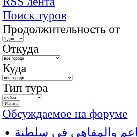
RSS лента
Поиск туров
Продолжительность от
Откуда
Куда
Тип тура
Обсуждаемое на форуме
طاعم والمقاهي في سلطنة