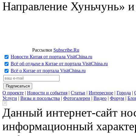
Направление Хуньчунь» и
Рассылки
Subscribe.Ru
Новости Китая от портала VisitChina.ru
Всё об отдыхе в Китае от портала VisitChina.ru
Всё о Китае от портала VisitChina.ru
О проекте
|
Новости и события
|
Статьи
|
Интересное
|
Города
|
Услуги
|
Визы и посольства
|
Фотогалереи
|
Видео
|
Форум
|
Бло
Данный интернет-сайт но
информационный характер