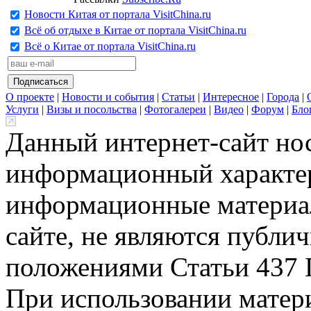
Новости Китая от портала VisitChina.ru
Всё об отдыхе в Китае от портала VisitChina.ru
Всё о Китае от портала VisitChina.ru
О проекте
|
Новости и события
|
Статьи
|
Интересное
|
Города
|
Услуги
|
Визы и посольства
|
Фотогалереи
|
Видео
|
Форум
|
Бло
Данный интернет-сайт но
информационный характер
информационные материа
сайте, не являются публи
положениями Статьи 437 
При использовании матери