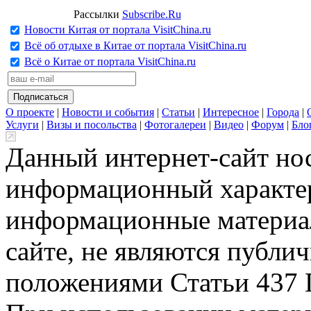
Рассылки
Subscribe.Ru
Новости Китая от портала VisitChina.ru
Всё об отдыхе в Китае от портала VisitChina.ru
Всё о Китае от портала VisitChina.ru
О проекте
|
Новости и события
|
Статьи
|
Интересное
|
Города
|
Услуги
|
Визы и посольства
|
Фотогалереи
|
Видео
|
Форум
|
Бло
Данный интернет-сайт но
информационный характер
информационные материа
сайте, не являются публи
положениями Статьи 437 