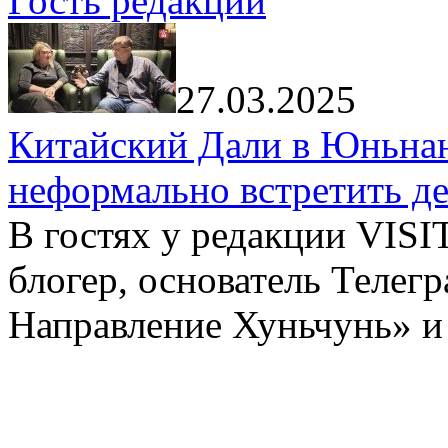
Гость редакции
27.03.2025
Китайский Дали в Юньнань
неформально встретить д
В гостях у редакции VIS
блогер, основатель Телег
Направление Хуньчунь» и