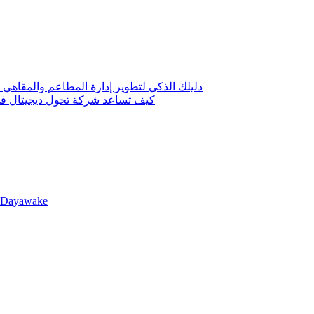
دليلك الذكي لتطوير إدارة المطاعم والمقاهي 
كيف تساعد شركة تحول ديجيتال في 
llDayawake