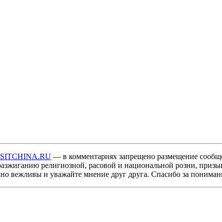
ISITCHINA.RU
— в комментариях запрещено размещение сообщ
разжиганию религиозной, расовой и национальной розни, призы
мно вежливы и уважайте мнение друг друга. Спасибо за пониман