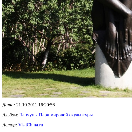
Дата:
21.10.2011 16:20:56
Альбом:
Чанчунь. Парк мировой скульптуры.
Автор:
VisitChina.ru