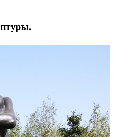
ьптуры.