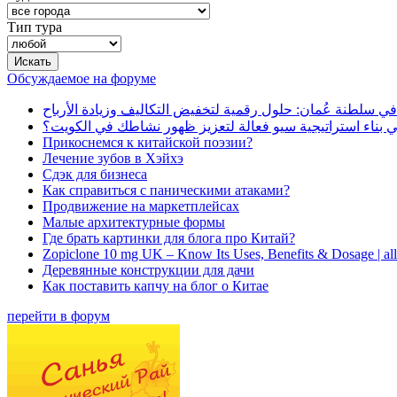
Тип тура
Обсуждаемое на форуме
في سلطنة عُمان: حلول رقمية لتخفيض التكاليف وزيادة الأرباح
بناء استراتيجية سيو فعالة لتعزيز ظهور نشاطك في الكويت؟
Прикоснемся к китайской поэзии?
Лечение зубов в Хэйхэ
Сдэк для бизнеса
Как справиться с паническими атаками?
Продвижение на маркетплейсах
Малые архитектурные формы
Где брать картинки для блога про Китай?
Zopiclone 10 mg UK – Know Its Uses, Benefits & Dosage | a
Деревянные конструкции для дачи
Как поставить капчу на блог о Китае
перейти в форум